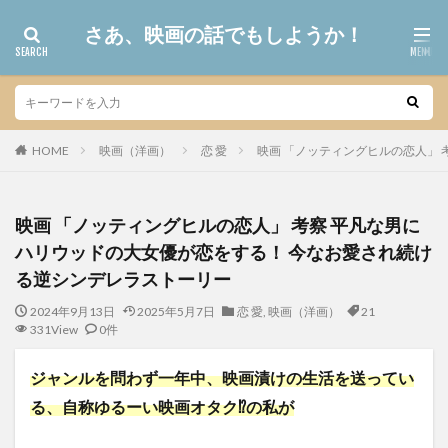
さあ、映画の話でもしようか！
HOME
映画（洋画）
恋 愛
映画 「ノッティングヒルの恋人」
映画 「ノッティングヒルの恋人」 考察 平凡な男に
ハリウッドの大女優が恋をする！ 今なお愛され続け
る逆シンデレラストーリー
2024年9月13日
2025年5月7日
恋 愛
,
映画（洋画）
21
331View
0件
ジャンルを問わず一年中、映画漬けの生活を送ってい
る、自称ゆるーい映画オタク⁉の私が