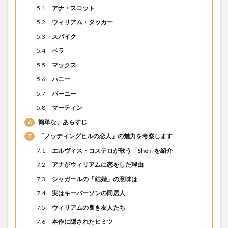
5.1
アナ・スコット
5.2
ウィリアム・タッカー
5.3
スパイク
5.4
ベラ
5.5
マックス
5.6
ハニー
5.7
バーニー
5.8
マーティン
6
簡単な、あらすじ
7
「ノッティングヒルの恋人」の魅力を考察します
7.1
エルヴィス・コステロが歌う「She」を紹介
7.2
アナがウィリアムに恋をした理由
7.3
シャガールの「結婚」の意味は
7.4
実はキーパーソンの同居人
7.5
ウィリアムの良き友人たち
7.6
本作に隠されたヒミツ